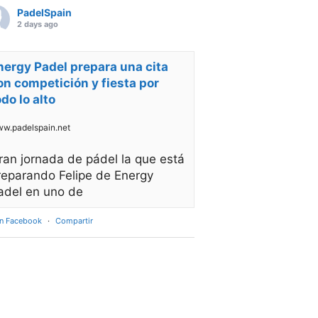
PadelSpain
2 days ago
nergy Padel prepara una cita
on competición y fiesta por
odo lo alto
w.padelspain.net
ran jornada de pádel la que está
reparando Felipe de Energy
adel en uno de
en Facebook
·
Compartir