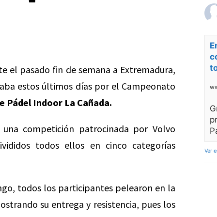
E
c
t
e el pasado fin de semana a Extremadura,
ba estos últimos días por el Campeonato
ww
de Pádel Indoor La Cañada.
G
p
n una competición patrocinada por
Volvo
P
vididos todos ellos en
cinco categorías
Ver 
ingo, todos los participantes pelearon en la
strando su entrega y resistencia, pues los