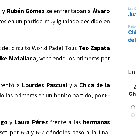
z
y
Rubén Gómez
se enfrentaban a
Álvaro
os en un partido muy igualado decidido en
 del circuito World Padel Tour,
Teo Zapata
ike Matallana,
venciendo los primeros por
En
frentó a
Lourdes Pascual
y a
Chica de la
Ch
o las primeras en un bonito partido, por 6-
ego
y
Laura Pérez
frente a las
hermanas
set por 6-4 y 6-2 dándoles paso a la final