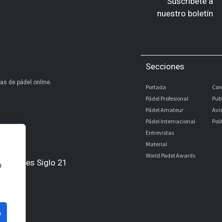
 partidos,
espedidas
u
o