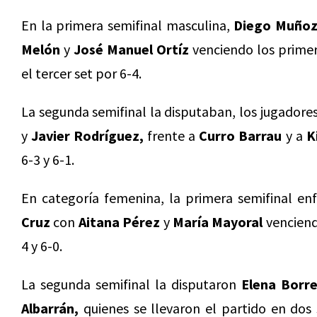
En la primera semifinal masculina,
Diego Muño
Melón
y
José Manuel Ortíz
venciendo los primer
el tercer set por 6-4.
La segunda semifinal la disputaban, los jugadores
y
Javier Rodríguez,
frente a
Curro Barrau
y a
K
6-3 y 6-1.
En categoría femenina, la primera semifinal en
Cruz
con
Aitana Pérez
y
María Mayoral
venciend
4 y 6-0.
La segunda semifinal la disputaron
Elena Borr
Albarrán,
quienes se llevaron el partido en dos 