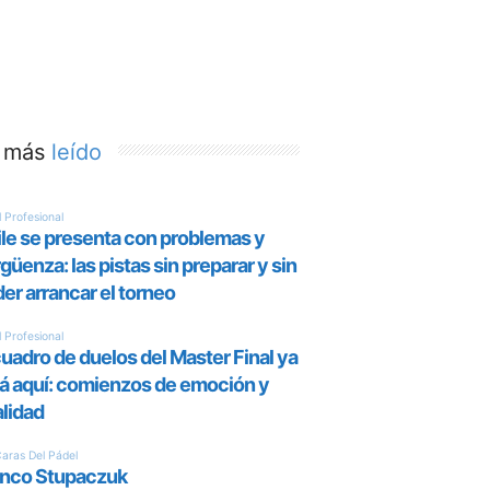
 más
leído