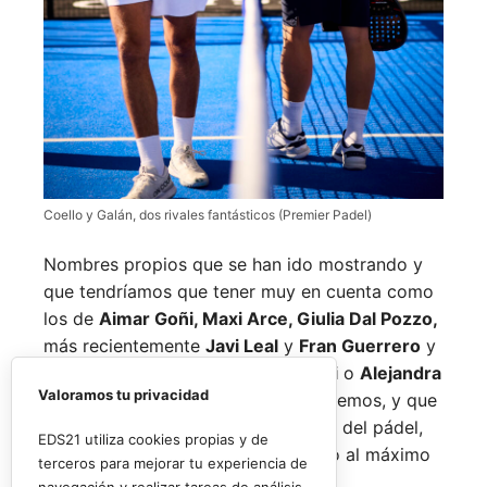
Coello y Galán, dos rivales fantásticos (Premier Padel)
Nombres propios que se han ido mostrando y
que tendríamos que tener muy en cuenta como
los de
Aimar Goñi, Maxi Arce, Giulia Dal Pozzo,
más recientemente
Javi Leal
y
Fran Guerrero
y
otros como los de
Miguel Lamperti
o
Alejandra
Valoramos tu privacidad
Salazar,
a los que siempre recordaremos, y que
están en su etapa más «disfrutona» del pádel,
EDS21 utiliza cookies propias y de
pensando más en vivir cada partido al máximo
terceros para mejorar tu experiencia de
que en los puntos o los títulos.