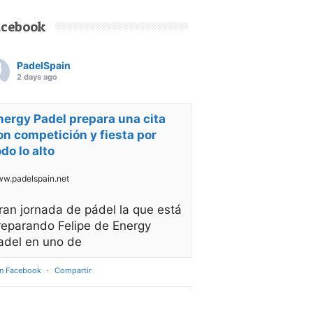
acebook
PadelSpain
2 days ago
nergy Padel prepara una cita
on competición y fiesta por
odo lo alto
w.padelspain.net
ran jornada de pádel la que está
reparando Felipe de Energy
adel en uno de
en Facebook
·
Compartir