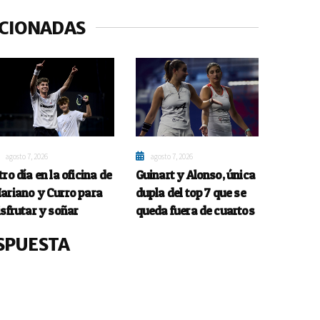
ACIONADAS
agosto 7, 2026
agosto 7, 2026
tro día en la oficina de
Guinart y Alonso, única
ariano y Curro para
dupla del top 7 que se
isfrutar y soñar
queda fuera de cuartos
SPUESTA