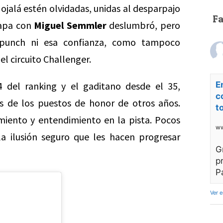
ojalá estén olvidadas, unidas al desparpajo
F
tapa con
Miguel Semmler
deslumbró, pero
punch ni esa confianza, como tampoco
el circuito Challenger.
 del ranking y el gaditano desde el 35,
E
c
s de los puestos de honor de otros años.
t
miento y entendimiento en la pista. Pocos
ww
la ilusión seguro que les hacen progresar
G
p
P
Ver 