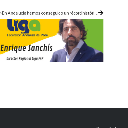
»En Andalucía hemos conseguido un récord histórico con más de 500 jugadores en la Liga Autonómica»