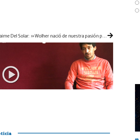
Jaime Del Solar: »Wolher nació de nuestra pasión por el pádel y para cubrir la falta de marcas de textil urbano en este deporte»
ticia