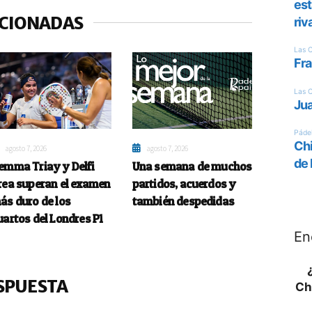
ACIONADAS
agosto 7, 2026
agosto 7, 2026
emma Triay y Delfi
Una semana de muchos
rea superan el examen
partidos, acuerdos y
ás duro de los
también despedidas
uartos del Londres P1
En
SPUESTA
Ch