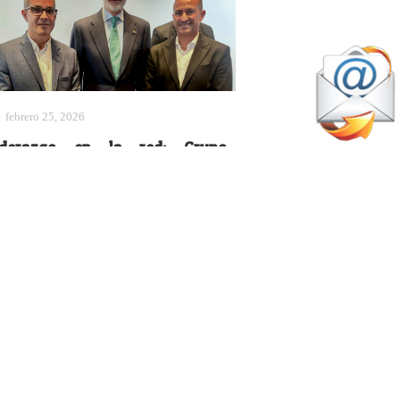
febrero 25, 2026
iderazgo en la red: Grupo
adelPoint, reconocida como
yme del Año 2025
Actualidad
marzo 12, 2026