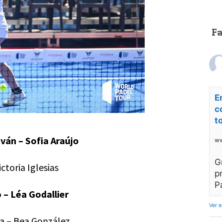
F
E
c
t
ván – Sofia Araújo
ww
G
ctoria Iglesias
p
P
 – Léa Godallier
Ver 
ga – Bea González