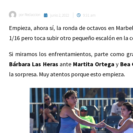
por
Redaccion
junio 2, 2022
9:31 am
Empieza, ahora sí, la ronda de octavos en Marbe
1/16 pero toca subir otro pequeño escalón en la 
Si miramos los enfrentamientos, parte como gra
Bárbara Las Heras
ante
Martita Ortega
y
Bea 
la sorpresa. Muy atentos porque esto empieza.