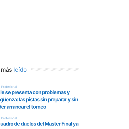
 más
leído