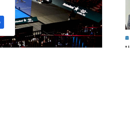
o
L
P
P
curso deportivo, y conviene hacer una
os 6-7 meses del pádel en 2026, un pequeño
o de lo peor.
n de diferentes actores y actrices del
de contenido que día a día están inmersos en
llo, voces más que autorizadas para opinar
mporada.