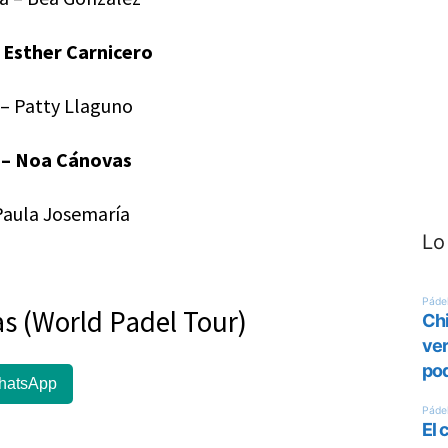
– Esther Carnicero
a – Patty Llaguno
t – Noa Cánovas
 Paula Josemaría
Lo
s (World Padel Tour)
hatsApp