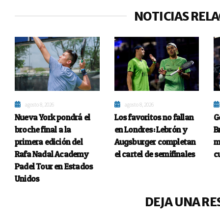
NOTICIAS REL
agosto 8, 2026
agosto 8, 2026
Nueva York pondrá el
Los favoritos no fallan
G
broche final a la
en Londres: Lebrón y
B
primera edición del
Augsburger completan
m
Rafa Nadal Academy
el cartel de semifinales
c
Padel Tour en Estados
Unidos
DEJA UNA RE