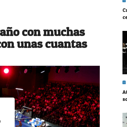
C
ce
 año con muchas
con unas cuantas
A
s
u