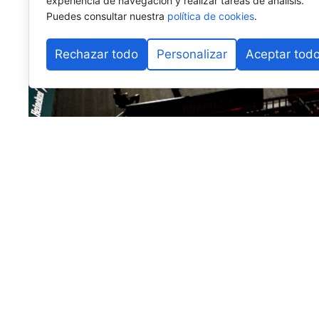
experiencia de navegación y realizar tareas de análisis.
Puedes consultar nuestra
política de cookies
.
Rechazar todo
Personalizar
Aceptar tod
Llegamos al ecuador de la temporada, a la mitad del 
pequeña retrospectiva de lo que han sido los primer
recuerdo para no olvidarnos de lo mejor, pero tampoc
A lo largo de estas semanas iremos palpando la opinió
universo pádel, en concreto periodistas o creadores 
la actualidad del deporte de la pala y que son, por e
sobre lo que nos ha dejado la primera parte de la te