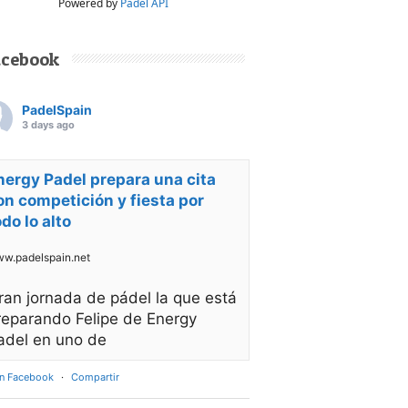
Powered by
Padel API
acebook
PadelSpain
3 days ago
nergy Padel prepara una cita
on competición y fiesta por
odo lo alto
w.padelspain.net
ran jornada de pádel la que está
reparando Felipe de Energy
adel en uno de
en Facebook
·
Compartir