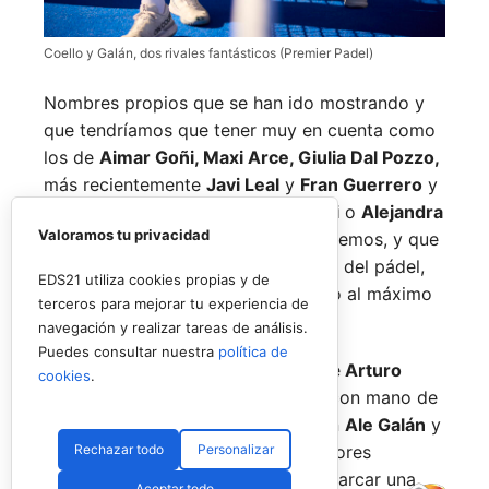
Coello y Galán, dos rivales fantásticos (Premier Padel)
Nombres propios que se han ido mostrando y
que tendríamos que tener muy en cuenta como
los de
Aimar Goñi, Maxi Arce, Giulia Dal Pozzo,
más recientemente
Javi Leal
y
Fran Guerrero
y
otros como los de
Miguel Lamperti
o
Alejandra
Valoramos tu privacidad
Salazar,
a los que siempre recordaremos, y que
están en su etapa más «disfrutona» del pádel,
EDS21 utiliza cookies propias y de
pensando más en vivir cada partido al máximo
terceros para mejorar tu experiencia de
que en los puntos o los títulos.
navegación y realizar tareas de análisis.
Puedes consultar nuestra
política de
No por ello hemos de olvidarnos de
Arturo
cookies
.
Coello
y
Agustín Tapia,
que rigen con mano de
hierro el circuito pero que tienen en
Ale Galán
y
Rechazar todo
Personalizar
en
Fede Chingotto
a dos competidores
sublimes. Dos parejas llamadas a marcar una
Aceptar todo