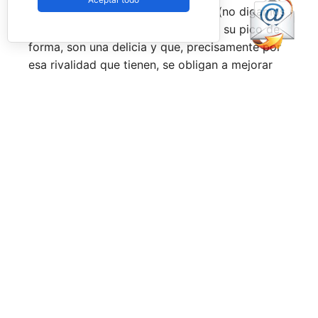
época por lo difícil que es jugarles (no digamos
ya ganarles) y que cuando están en su pico de
forma, son una delicia y que, precisamente por
esa rivalidad que tienen, se obligan a mejorar
constantemente.
Una primera mitad de temporada que ha tenido
grandes anuncios como el de la llegada a
Pretoria o Londres, la celebración de los
Juegos Universitarios
o su presencia en los
Juegos Mediterráneos
y en los
Juegos
Sudamericanos,
y la llegada de aire fresco a la
Federación Española de Pádel,
que parece
estar dando pasos sobre seguro para volver a
ser fuerte a nivel internacional, reordenándose
internamente y consiguiendo una mayor y mejor
visibilidad de sus acciones, todo ello dirigido
por el nuevo presidente,
Don Javier Rodríguez