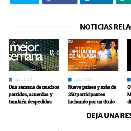
NOTICIAS REL
agosto 7, 2026
agosto 7, 2026
Una semana de muchos
Nueve países y más de
O
partidos, acuerdos y
350 participantes
M
también despedidas
luchando por un título
d
DEJA UNA RE