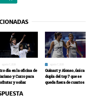
ACIONADAS
agosto 7, 2026
agosto 7, 2026
tro día en la oficina de
Guinart y Alonso, única
ariano y Curro para
dupla del top 7 que se
isfrutar y soñar
queda fuera de cuartos
SPUESTA