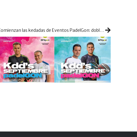
Comienzan las kedadas de Eventos PadelGon: doble sesión para iniciar septiembre