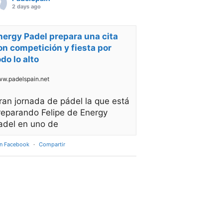
2 days ago
nergy Padel prepara una cita
on competición y fiesta por
odo lo alto
w.padelspain.net
ran jornada de pádel la que está
reparando Felipe de Energy
adel en uno de
en Facebook
·
Compartir