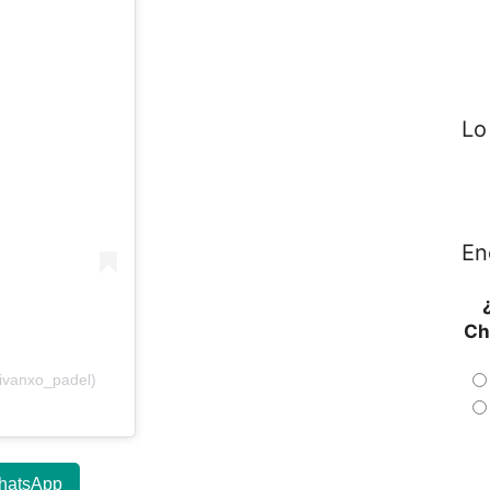
Lo
En
Ch
ivanxo_padel)
hatsApp