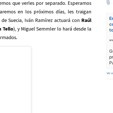
remos que verles por separado. Esperamos
aremos en los próximos días, les traigan
E
 de Suecia, Iván Ramírez actuará con
Raúl
c
 Tello
), y Miguel Semmler lo hará desde la
t
firmados.
ww
G
p
P
Ver 