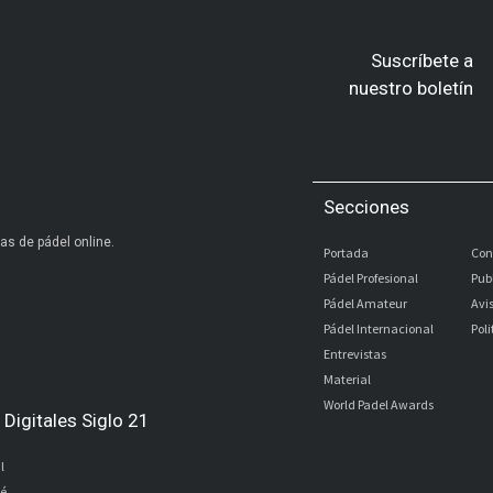
Suscríbete a
nuestro boletín
Secciones
as de pádel online.
Portada
Con
Pádel Profesional
Pub
Pádel Amateur
Avi
Pádel Internacional
Pol
Entrevistas
Material
World Padel Awards
Digitales Siglo 21
l
bé