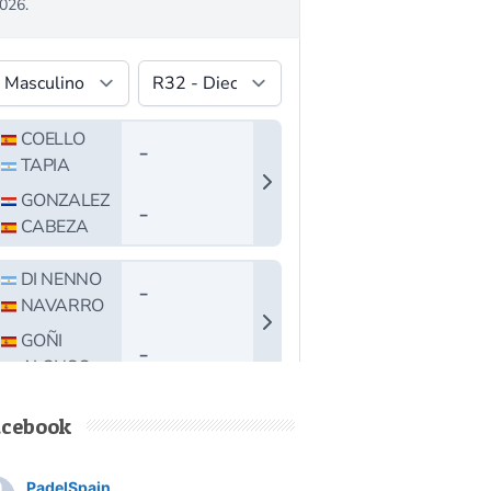
acebook
PadelSpain