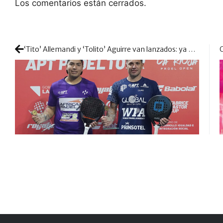
Los comentarios están cerrados.
‘Tito’ Allemandi y ‘Tolito’ Aguirre van lanzados: ya amenazan de cerca el nº1