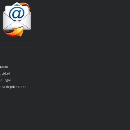
tacto
licidad
so Legal
itica de privacidad