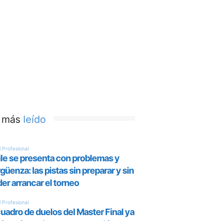
 más
leído