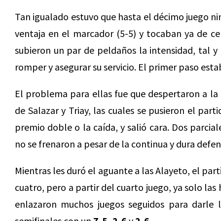
Tan igualado estuvo que hasta el décimo juego n
ventaja en el marcador (5-5) y tocaban ya de ce
subieron un par de peldaños la intensidad, tal y
romper y asegurar su servicio. El primer paso est
El problema para ellas fue que despertaron a la
de Salazar y Triay, las cuales se pusieron el par
premio doble o la caída, y salió cara. Dos parcial
no se frenaron a pesar de la continua y dura defe
Mientras les duró el aguante a las Alayeto, el par
cuatro, pero a partir del cuarto juego, ya solo la
enlazaron muchos juegos seguidos para darle l
semifinales con un
7-5, 2-6
y
2-6.