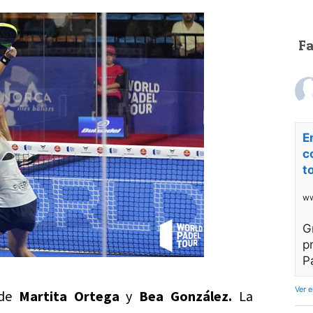
F
E
c
t
ww
G
p
P
Ver 
 de
Martita Ortega
y
Bea González.
La