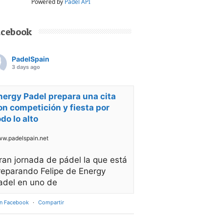
Powered by
Padel API
acebook
PadelSpain
3 days ago
nergy Padel prepara una cita
on competición y fiesta por
odo lo alto
w.padelspain.net
ran jornada de pádel la que está
reparando Felipe de Energy
adel en uno de
en Facebook
·
Compartir