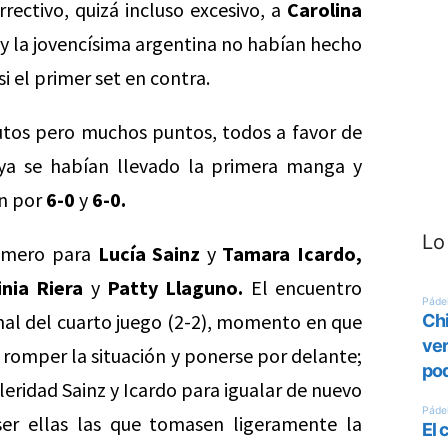
ectivo, quizá incluso excesivo, a
Carolina
y la jovencísima argentina no habían hecho
i el primer set en contra.
tos pero muchos puntos, todos a favor de
ya se habían llevado la primera manga y
on por
6-0
y
6-0.
Lo
rimero para
Lucía Sainz
y
Tamara Icardo,
inia Riera
y
Patty Llaguno.
El encuentro
nal del cuarto juego (2-2), momento en que
romper la situación y ponerse por delante;
eridad Sainz y Icardo para igualar de nuevo
ser ellas las que tomasen ligeramente la