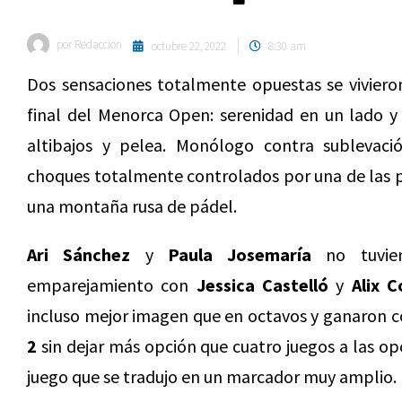
por
Redaccion
octubre 22, 2022
8:30 am
Dos sensaciones totalmente opuestas se viviero
final del Menorca Open: serenidad en un lado y 
altibajos y pelea. Monólogo contra sublevació
choques totalmente controlados por una de las pa
una montaña rusa de pádel.
Ari Sánchez
y
Paula Josemaría
no tuvier
emparejamiento con
Jessica Castelló
y
Alix 
incluso mejor imagen que en octavos y ganaron c
2
sin dejar más opción que cuatro juegos a las op
juego que se tradujo en un marcador muy amplio.