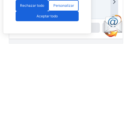
Rechazar todo
Personalizar
Aceptar todo
Powered by
Padel API
Facebook
PadelSpain
1 day ago
Energy Padel prepara una cita con
competición y fiesta por todo lo alto
www.padelspain.net