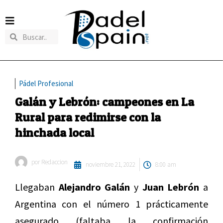
Pádel Profesional
Galán y Lebrón: campeones en La
Rural para redimirse con la
hinchada local
por
Redaccion
noviembre 21, 2022
8:00 am
Llegaban
Alejandro Galán
y
Juan Lebrón
a
Argentina con el número 1 prácticamente
asegurado (faltaba la confirmación