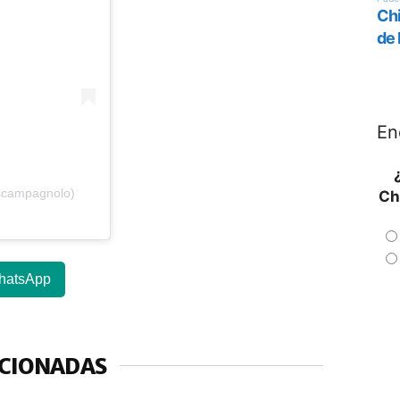
En
scampagnolo)
Ch
hatsApp
ACIONADAS