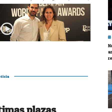
N
a
r
ticia
ltimas plazas