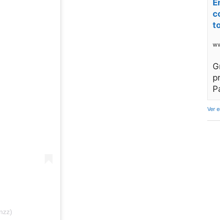
E
c
t
ww
G
p
P
Ver 
nzz)