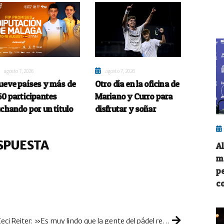
agosto 7, 2026
agosto 7, 2026
ueve países y más de
Otro día en la oficina de
50 participantes
Mariano y Curro para
uchando por un título
disfrutar y soñar
SPUESTA
A
m
p
c
Ceci Reiter: »Es muy lindo que la gente del pádel reconozca tu trayectoria, no podría haber elegido un mejor final para mi carrera»