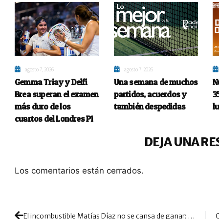
agosto 7, 2026
agosto 7, 2026
Gemma Triay y Delfi
Una semana de muchos
N
Brea superan el examen
partidos, acuerdos y
3
más duro de los
también despedidas
l
cuartos del Londres P1
DEJA UNA RE
Los comentarios están cerrados.
El incombustible Matías Díaz no se cansa de ganar: victoria de garra en el CUPRA FIP Finals junto a Sager