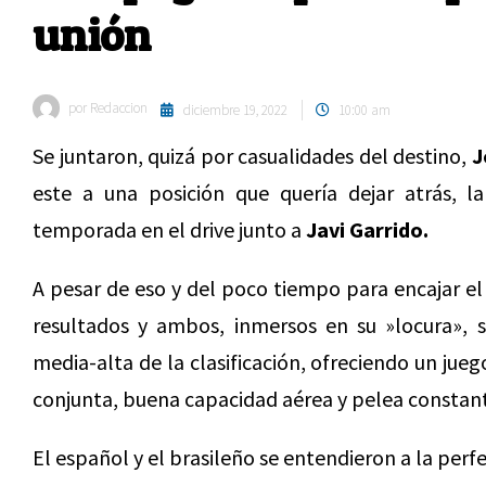
unión
por
Redaccion
diciembre 19, 2022
10:00 am
Se juntaron, quizá por casualidades del destino,
J
este a una posición que quería dejar atrás, l
temporada en el drive junto a
Javi Garrido.
A pesar de eso y del poco tiempo para encajar el
resultados y ambos, inmersos en su »locura», s
media-alta de la clasificación, ofreciendo un jue
conjunta, buena capacidad aérea y pelea constan
El español y el brasileño se entendieron a la perf