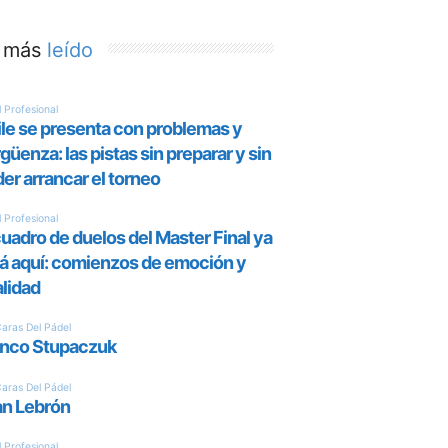
 más
leído