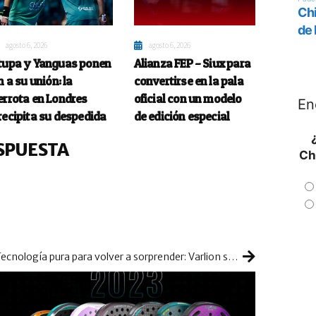
agosto 6, 2026
agosto 6, 2026
tupa y Yanguas ponen
Alianza FEP – Siux para
n a su unión: la
convertirse en la pala
errota en Londres
oficial con un modelo
En
recipita su despedida
de edición especial
SPUESTA
Ch
Tecnología pura para volver a sorprender: Varlion sube la apuesta en su colección 2023