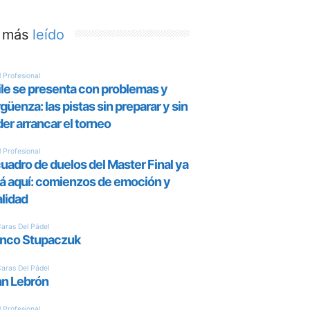
 más
leído