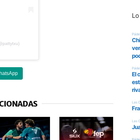
Lo
@pattytxu)
hatsApp
ACIONADAS