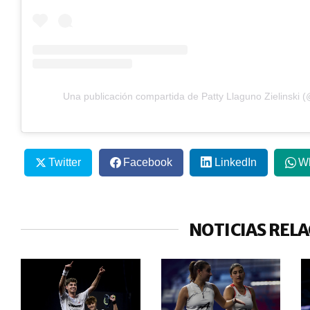
Una publicación compartida de Patty Llaguno Zielinski (
Twitter
Facebook
LinkedIn
W
NOTICIAS REL