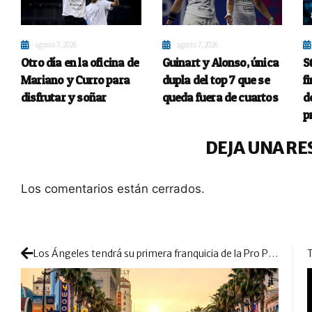
agosto 7, 2026
agosto 7, 2026
Otro día en la oficina de
Guinart y Alonso, única
S
Mariano y Curro para
dupla del top 7 que se
fi
disfrutar y soñar
queda fuera de cuartos
d
p
DEJA UNA RE
Los comentarios están cerrados.
Los Ángeles tendrá su primera franquicia de la Pro Padel League: un paso previo más a la expansión total en EE. UU.