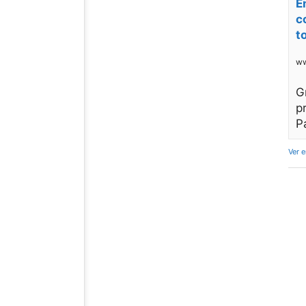
E
c
t
ww
G
p
P
Ver 