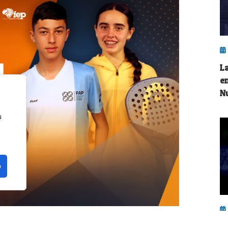
L
e
N
u
o
G