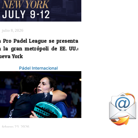
julio 8, 2026
a Pro Padel League se presenta
n la gran metrópoli de EE. UU.:
ueva York
Pádel Internacional
febrero 23, 2026
emma Triay y Rodri Ovide: un