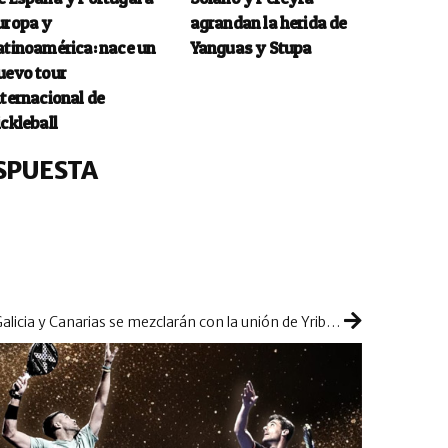
uropa y
agrandan la herida de
atinoamérica: nace un
Yanguas y Stupa
uevo tour
nternacional de
ickleball
SPUESTA
Galicia y Canarias se mezclarán con la unión de Yribarren y Alfaro