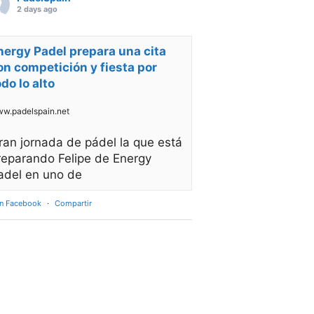
2 days ago
nergy Padel prepara una cita
on competición y fiesta por
odo lo alto
w.padelspain.net
ran jornada de pádel la que está
reparando Felipe de Energy
adel en uno de
en Facebook
·
Compartir