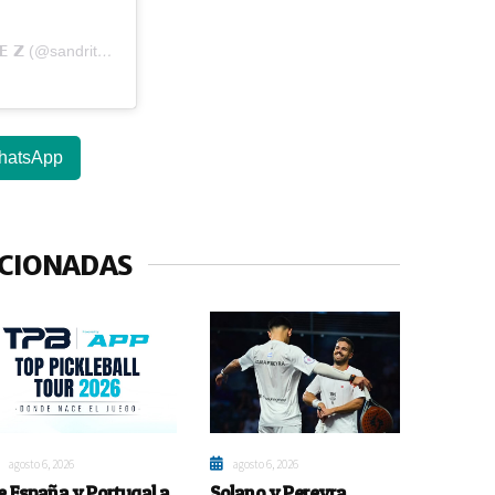
Una publicación compartida de 𝗦 𝗔 𝗡 𝗗 𝗥 𝗔 𝗛 𝗘 𝗥 𝗡 𝗔 𝗡 𝗗 𝗘 𝗭 (@sandritahernandezc)
hatsApp
ACIONADAS
agosto 6, 2026
agosto 6, 2026
e España y Portugal a
Solano y Pereyra