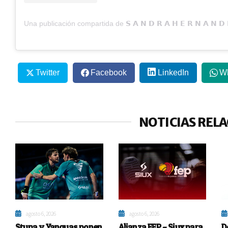
Twitter
Facebook
LinkedIn
W
NOTICIAS REL
agosto 6, 2026
agosto 6, 2026
Stupa y Yanguas ponen
Alianza FEP – Siux para
D