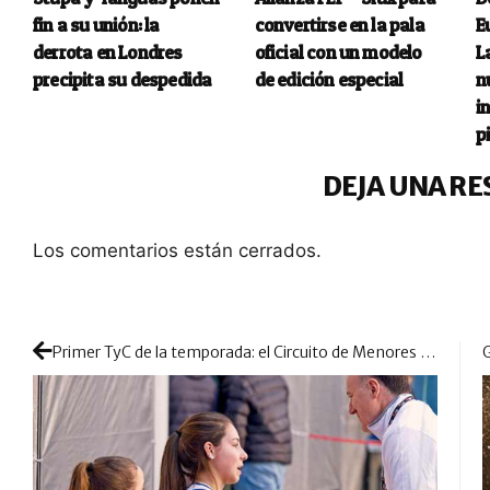
fin a su unión: la
convertirse en la pala
E
derrota en Londres
oficial con un modelo
L
precipita su despedida
de edición especial
n
i
p
DEJA UNA RE
Los comentarios están cerrados.
Primer TyC de la temporada: el Circuito de Menores FEP tuvo un debut magistral