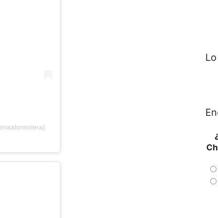
Lo
En
enaalonsolera)
Ch