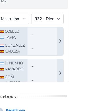
acebook
PadelSpain