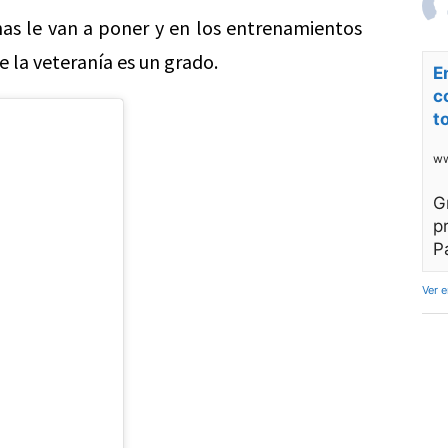
nas le van a poner y en los entrenamientos
e la veteranía es un grado.
E
c
t
ww
G
p
P
Ver 