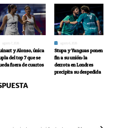
agosto 7, 2026
agosto 6, 2026
uinart y Alonso, única
Stupa y Yanguas ponen
upla del top 7 que se
fin a su unión: la
ueda fuera de cuartos
derrota en Londres
precipita su despedida
SPUESTA