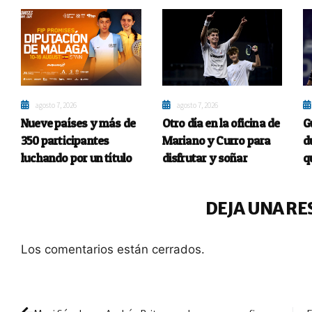
agosto 7, 2026
agosto 7, 2026
Nueve países y más de
Otro día en la oficina de
G
350 participantes
Mariano y Curro para
d
luchando por un título
disfrutar y soñar
q
DEJA UNA RE
Los comentarios están cerrados.