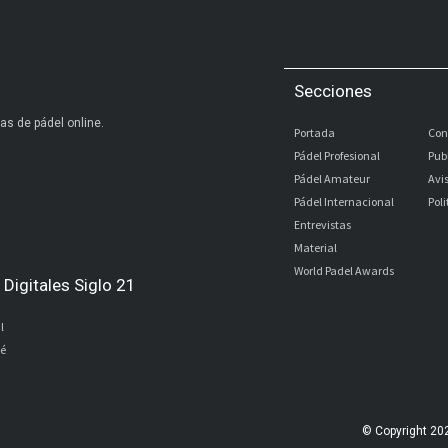
Secciones
as de pádel online.
Portada
Con
Pádel Profesional
Pub
Pádel Amateur
Avi
Pádel Internacional
Pol
Entrevistas
Material
World Padel Awards
Digitales Siglo 21
l
bé
© Copyright 20