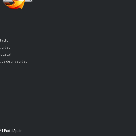
tacto
licidad
so Legal
itica de privacidad
24 PadelSpain