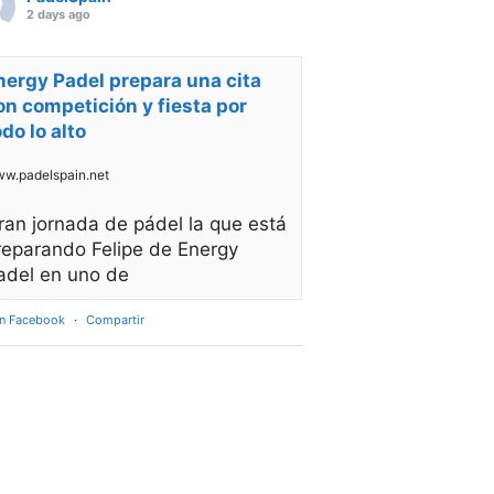
2 days ago
nergy Padel prepara una cita
on competición y fiesta por
odo lo alto
w.padelspain.net
ran jornada de pádel la que está
reparando Felipe de Energy
adel en uno de
en Facebook
·
Compartir