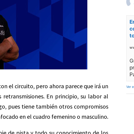
E
c
t
ww
G
p
P
n el circuito, pero ahora parece que irá un
Ver 
retransmisiones. En principio, su labor al
ngo, pues tiene también otros compromisos
nfocado en el cuadro femenino o masculino.
pie de pista y todo su conocimiento de los