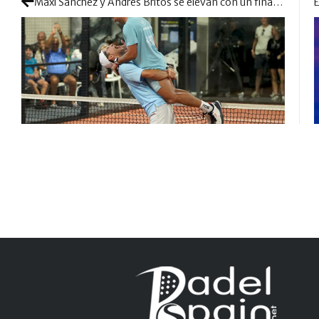
Maxi Sánchez y Andrés Britos se elevan con un final apoteósico en Sudáfrica