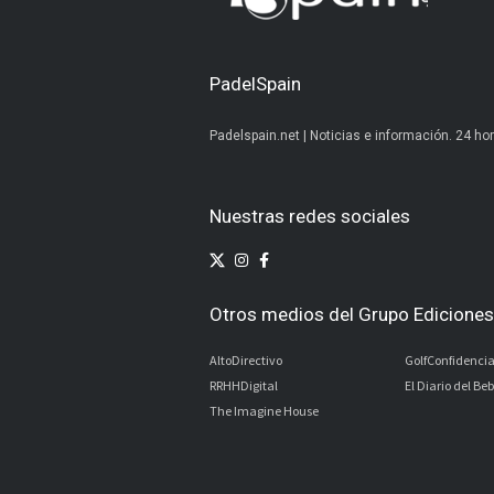
PadelSpain
Padelspain.net | Noticias e información. 24 hor
Nuestras redes sociales
Otros medios del Grupo Ediciones 
AltoDirectivo
GolfConfidencia
RRHHDigital
El Diario del Be
The Imagine House