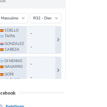
acebook
PadelSpain