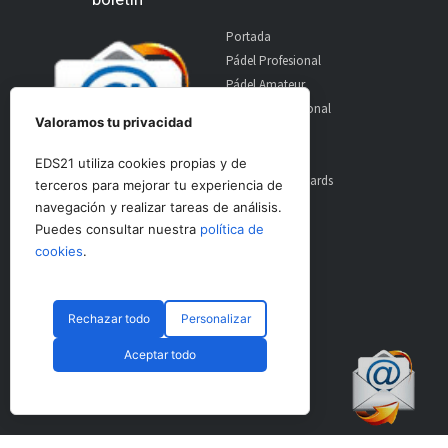
Portada
Pádel Profesional
Pádel Amateur
Pádel Internacional
Valoramos tu privacidad
Entrevistas
Material
EDS21 utiliza cookies propias y de
World Padel Awards
terceros para mejorar tu experiencia de
Contacto
navegación y realizar tareas de análisis.
Publicidad
Puedes consultar nuestra
política de
Aviso Legal
cookies
.
Rechazar todo
Personalizar
© CopyRight 2024 PadelSpain
Aceptar todo