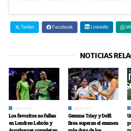
Twitter
Facebook
LinkedIn
W
NOTICIAS REL
agosto 8, 2026
agosto 7, 2026
Los favoritos no fallan
Gemma Triay y Delfi
U
en Londres: Lebrón y
Brea superan el examen
p
Augsburger completan
más duro de los
t