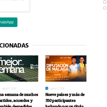
hatsApp
ACIONADAS
agosto 7, 2026
agosto 7, 2026
na semana de muchos
Nueve países y más de
artidos, acuerdos y
350 participantes
ambién despedidas
luchando por un título