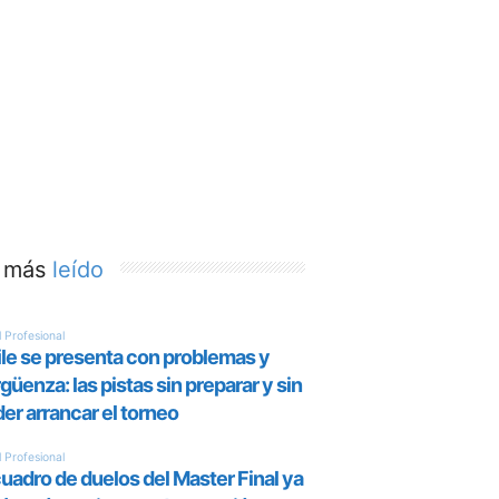
 más
leído