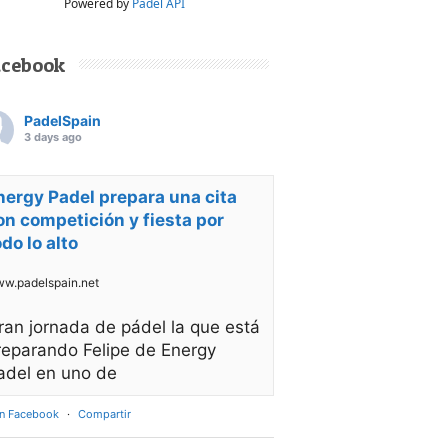
Powered by
Padel API
acebook
PadelSpain
3 days ago
nergy Padel prepara una cita
on competición y fiesta por
odo lo alto
w.padelspain.net
ran jornada de pádel la que está
reparando Felipe de Energy
adel en uno de
en Facebook
·
Compartir