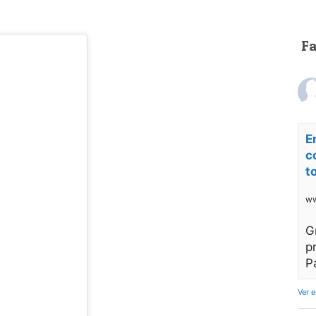
F
E
c
t
ww
G
p
P
Ver 