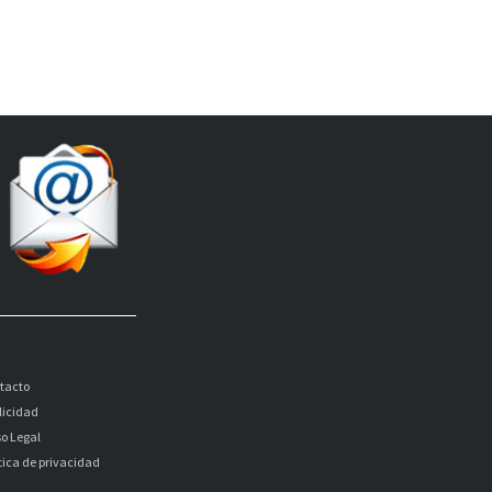
tacto
licidad
so Legal
itica de privacidad