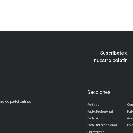
Suscríbete a
nuestro boletín
Secciones
as de pádel online.
Portada
Con
Pádel Profesional
Pub
Pádel Amateur
Avi
Pádel Internacional
Pol
Entrevistas