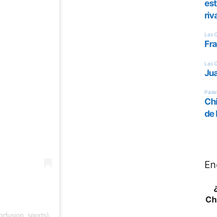
En
Ch
orfusion_sports)