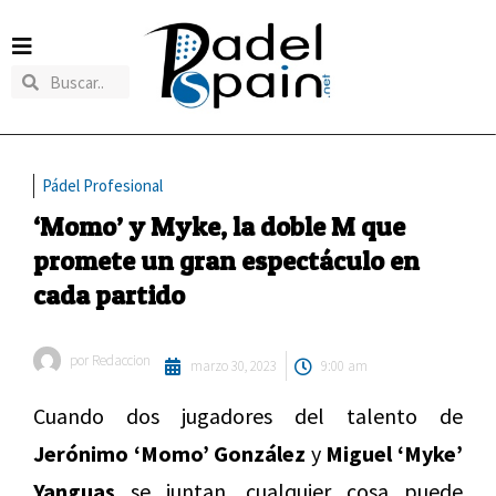
Pádel Profesional
‘Momo’ y Myke, la doble M que
promete un gran espectáculo en
cada partido
por
Redaccion
marzo 30, 2023
9:00 am
Cuando dos jugadores del talento de
Jerónimo ‘Momo’ González
y
Miguel ‘Myke’
Yanguas
se juntan, cualquier cosa puede