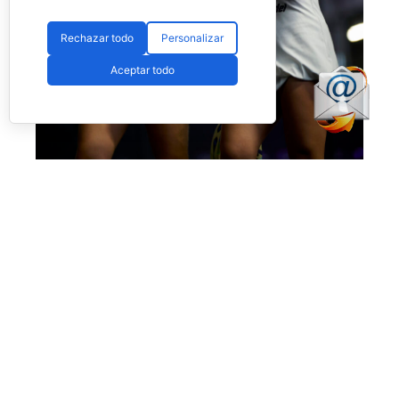
Rechazar todo
Personalizar
Aceptar todo
Eugenio y Fassio debutan con victoria ajustada (Premier Padel)
Victoria también muy buena para los intereses
de
Martina Fassio
y
Raquel Eugenio,
superando a
Lucía Sainz
y
Sofia Saiz
por
6-4
y
6-4.
El resto de partidos dejaron estos números:
Giorgia Marchetti – Lara Arruabarrena vs.
Lorena Rufo – Victoria Iglesias
(6-7 y 2-6)