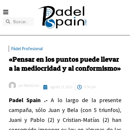
Pádel Profesional
«Pensar en los puntos puede llevar
a la mediocridad y al conformismo»
por
Redaccion
agosto 13, 2013
8:54 pm
Padel Spain .-
A lo largo de la presente
campaña, sólo Juan y Bela (con 5 triunfos),
Juani y Pablo (2) y Cristian-Matías (2) han
conseguido imponer su ley en algunas de las