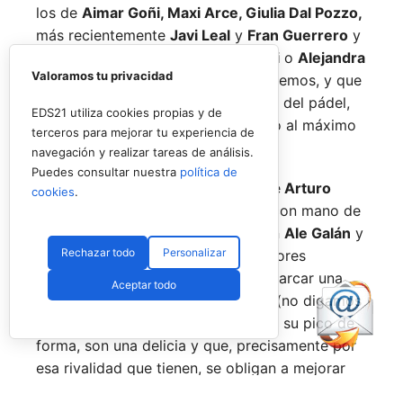
los de
Aimar Goñi, Maxi Arce, Giulia Dal Pozzo,
más recientemente
Javi Leal
y
Fran Guerrero
y
otros como los de
Miguel Lamperti
o
Alejandra
Valoramos tu privacidad
Salazar,
a los que siempre recordaremos, y que
están en su etapa más «disfrutona» del pádel,
EDS21 utiliza cookies propias y de
pensando más en vivir cada partido al máximo
terceros para mejorar tu experiencia de
que en los puntos o los títulos.
navegación y realizar tareas de análisis.
Puedes consultar nuestra
política de
No por ello hemos de olvidarnos de
Arturo
cookies
.
Coello
y
Agustín Tapia,
que rigen con mano de
hierro el circuito pero que tienen en
Ale Galán
y
Rechazar todo
Personalizar
en
Fede Chingotto
a dos competidores
sublimes. Dos parejas llamadas a marcar una
Aceptar todo
época por lo difícil que es jugarles (no digamos
ya ganarles) y que cuando están en su pico de
forma, son una delicia y que, precisamente por
esa rivalidad que tienen, se obligan a mejorar
constantemente.