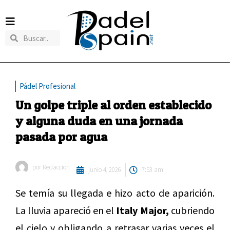
Pádel Profesional
Un golpe triple al orden establecido
y alguna duda en una jornada
pasada por agua
por
Redaccion
junio 4, 2026
7:53 am
Se temía su llegada e hizo acto de aparición.
La lluvia apareció en el
Italy Major,
cubriendo
el cielo y obligando a retrasar varias veces el