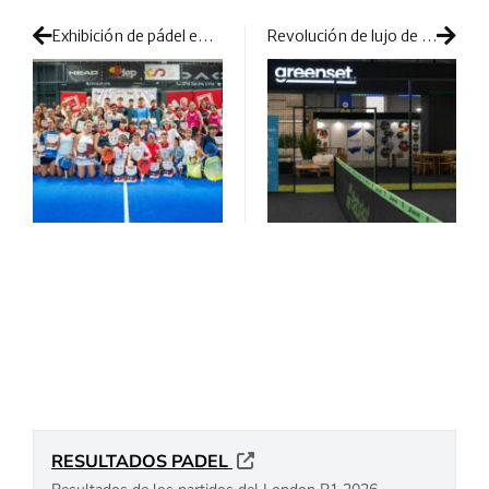
Exhibición de pádel en las finales del TyC3 en Navarra
Revolución de lujo de la mano de la triple alianza de Babolat, Lamborghini y greenset