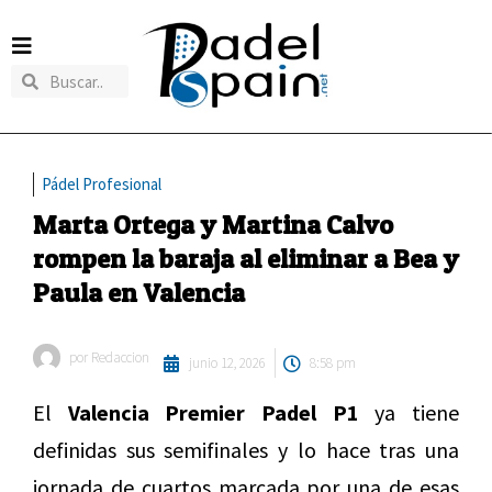
Pádel Profesional
Marta Ortega y Martina Calvo
rompen la baraja al eliminar a Bea y
Paula en Valencia
por
Redaccion
junio 12, 2026
8:58 pm
El
Valencia Premier Padel P1
ya tiene
definidas sus semifinales y lo hace tras una
jornada de cuartos marcada por una de esas