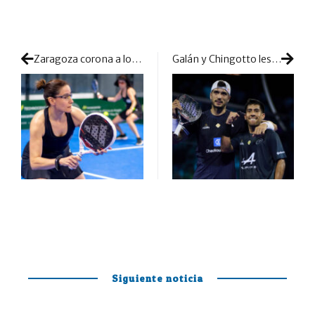
Zaragoza corona a los nuevos reyes del pádel senior a nivel nacional
Galán y Chingotto les pasan los problemas a los ‘Golden Boys’ y a Lebrón y Augsburger
Siguiente noticia