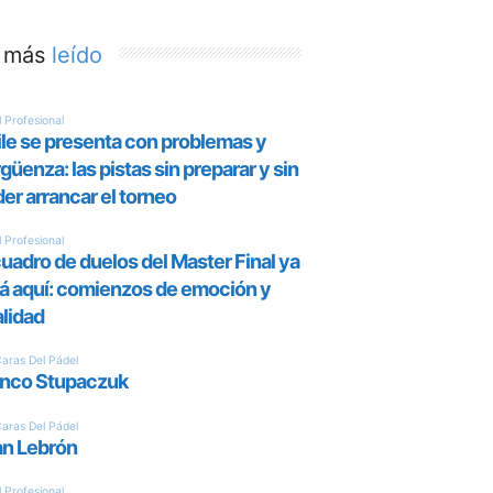
 más
leído