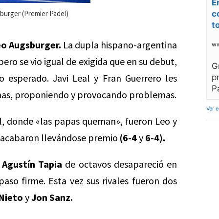
E
c
burger (Premier Padel)
t
o Augsburger.
La dupla hispano-argentina
ww
ero se vio igual de exigida que en su debut,
G
o esperado. Javi Leal y Fran Guerrero les
p
P
 armas, proponiendo y provocando problemas.
Ver 
al, donde «las papas queman», fueron Leo y
 y acabaron llevándose premio
(6-4
y
6-4).
y
Agustín Tapia
de octavos desapareció en
aso firme. Esta vez sus rivales fueron dos
 Nieto
y
Jon Sanz.