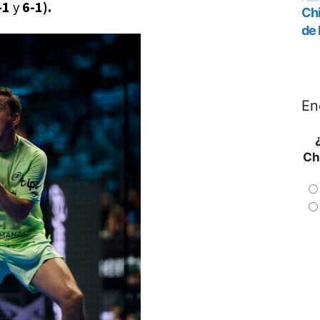
-1
y
6-1).
En
Ch