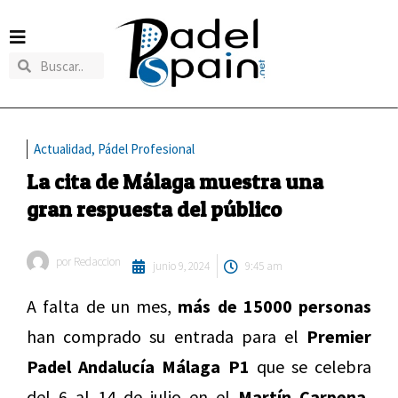
Actualidad
,
Pádel Profesional
La cita de Málaga muestra una
gran respuesta del público
por
Redaccion
junio 9, 2024
9:45 am
A falta de un mes,
más de 15000 personas
han comprado su entrada para el
Premier
Padel Andalucía Málaga P1
que se celebra
del 6 al 14 de julio en el
Martín Carpena,