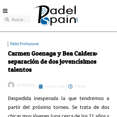
Pádel Profesional
Carmen Goenaga y Bea Caldera:
separación de dos jovencísimos
talentos
por
Redaccion
mayo 12, 2022
9:00 am
Despedida inesperada la que tendremos a
partir del próximo torneo. Se trata de dos
chicas muy jóvenes (una cerca de los 21 años y