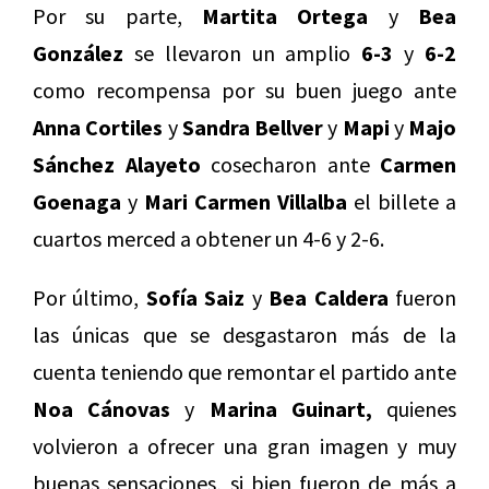
Por su parte,
Martita Ortega
y
Bea
González
se llevaron un amplio
6-3
y
6-2
como recompensa por su buen juego ante
Anna Cortiles
y
Sandra Bellver
y
Mapi
y
Majo
Sánchez Alayeto
cosecharon ante
Carmen
Goenaga
y
Mari Carmen Villalba
el billete a
cuartos merced a obtener un 4-6 y 2-6.
Por último,
Sofía Saiz
y
Bea Caldera
fueron
las únicas que se desgastaron más de la
cuenta teniendo que remontar el partido ante
Noa Cánovas
y
Marina Guinart,
quienes
volvieron a ofrecer una gran imagen y muy
buenas sensaciones, si bien fueron de más a