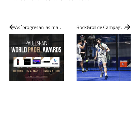
Así progresan las marcas: ¿Cuál será la mejor innovación del mercado en 2022?
Rock&roll de Campagnolo y Sanz para meterle decibelios a los octavos de México