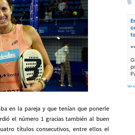
E
c
t
ww
G
p
P
Ver 
ba en la pareja y que tenían que ponerle
erdió el número 1 gracias también al buen
atro títulos consecutivos, entre ellos el