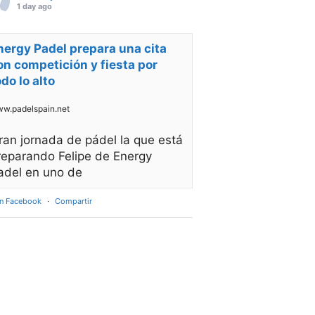
1 day ago
nergy Padel prepara una cita
on competición y fiesta por
odo lo alto
w.padelspain.net
ran jornada de pádel la que está
reparando Felipe de Energy
adel en uno de
en Facebook
·
Compartir