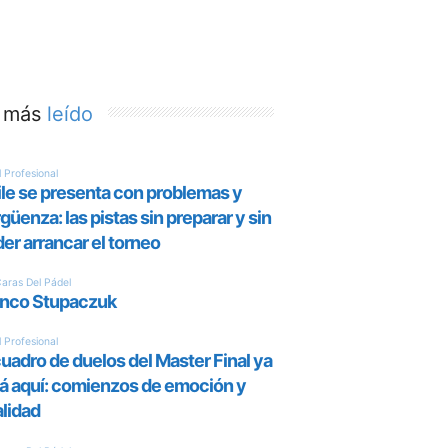
 más
leído