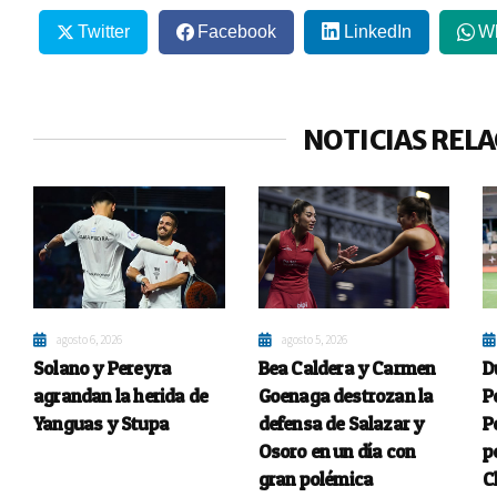
Twitter
Facebook
LinkedIn
W
NOTICIAS REL
agosto 6, 2026
agosto 5, 2026
Solano y Pereyra
Bea Caldera y Carmen
D
agrandan la herida de
Goenaga destrozan la
P
Yanguas y Stupa
defensa de Salazar y
P
Osoro en un día con
p
gran polémica
C