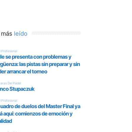
 más
leído