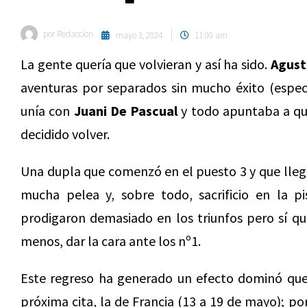
por
Redaccion
mayo 3, 2024
11:00 am
La gente quería que volvieran y así ha sido.
Agustí
aventuras por separados sin mucho éxito (espec
unía con
Juani De Pascual
y todo apuntaba a que
decidido volver.
Una dupla que comenzó en el puesto 3 y que llegó
mucha pelea y, sobre todo, sacrificio en la p
prodigaron demasiado en los triunfos pero sí qu
menos, dar la cara ante los nº1.
Este regreso ha generado un efecto dominó que s
próxima cita, la de Francia (13 a 19 de mayo); po