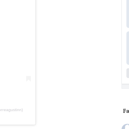
rreagustinn)
F