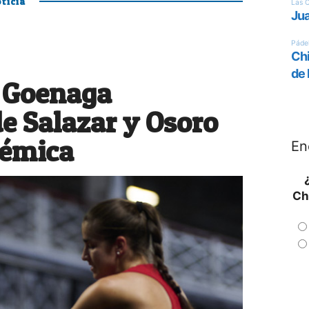
ticia
 Goenaga
de Salazar y Osoro
lémica
En
Ch