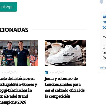
hatsApp
E
c
t
ACIONADAS
ww
G
p
P
Ver 
agosto 5, 2026
agosto 5, 2026
uelo de históricos en
Joma y el torneo de
ortugal: Bela-Gomes y
Londres, unidos para
oggi-Díaz lucharán
ser el calzado oficial de
or el Padel Grand
la competición
hampions 2026