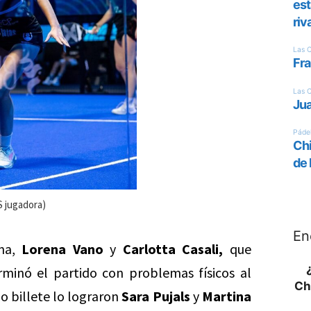
S jugadora)
En
ana,
Lorena Vano
y
Carlotta Casali,
que
rminó el partido con problemas físicos al
Ch
mo billete lo lograron
Sara Pujals
y
Martina