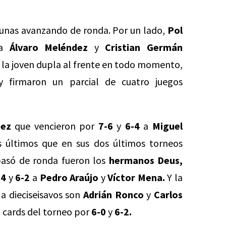
lgunas avanzando de ronda. Por un lado,
Pol
 a
Álvaro Meléndez
y
Cristian Germán
o la joven dupla al frente en todo momento,
 firmaron un parcial de cuatro juegos
ez
que vencieron por
7-6
y
6-4
a
Miguel
 últimos que en sus dos últimos torneos
pasó de ronda fueron los
hermanos Deus,
-4
y
6-2
a
Pedro Araújo
y
Víctor Mena.
Y la
a dieciseisavos son
Adrián Ronco
y
Carlos
 cards del torneo por
6-0
y
6-2.