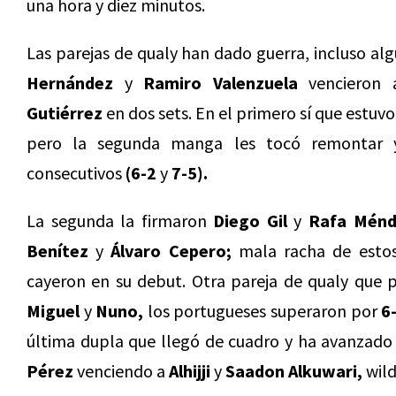
una hora y diez minutos.
Las parejas de qualy han dado guerra, incluso a
Hernández
y
Ramiro Valenzuela
vencieron
Gutiérrez
en dos sets. En el primero sí que estuv
pero la segunda manga les tocó remontar y
consecutivos
(6-2
y
7-5).
La segunda la firmaron
Diego Gil
y
Rafa Ménd
Benítez
y
Álvaro Cepero;
mala racha de estos
cayeron en su debut. Otra pareja de qualy que 
Miguel
y
Nuno,
los portugueses superaron por
6
última dupla que llegó de cuadro y ha avanzado 
Pérez
venciendo a
Alhijji
y
Saadon Alkuwari,
wild