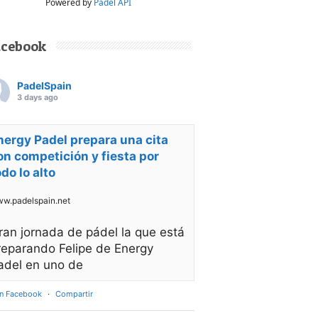
Powered by
Padel API
acebook
PadelSpain
3 days ago
nergy Padel prepara una cita
on competición y fiesta por
odo lo alto
w.padelspain.net
ran jornada de pádel la que está
reparando Felipe de Energy
adel en uno de
en Facebook
·
Compartir