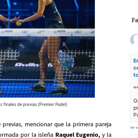
F
E
c
t
ww
G
 finales de previas (Premier Padel)
p
P
de previas, mencionar que la primera pareja
Ver 
formada por la isleña
Raquel Eugenio,
y la