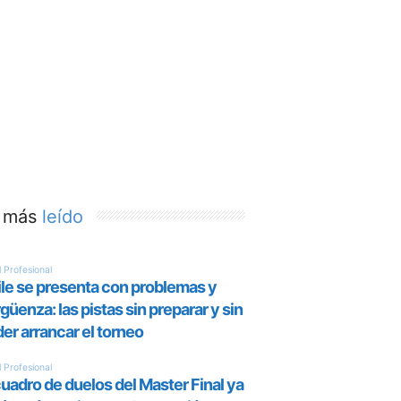
 más
leído