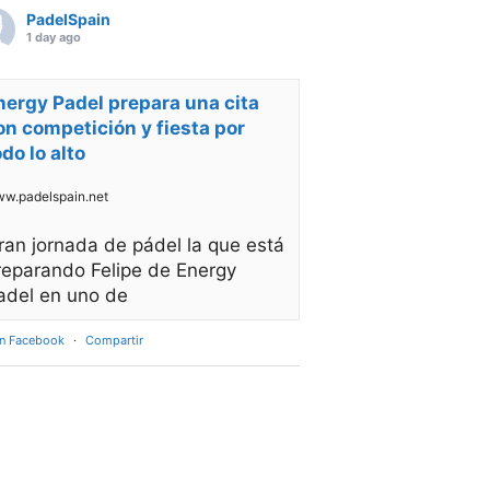
PadelSpain
1 day ago
nergy Padel prepara una cita
on competición y fiesta por
odo lo alto
w.padelspain.net
ran jornada de pádel la que está
reparando Felipe de Energy
adel en uno de
en Facebook
·
Compartir