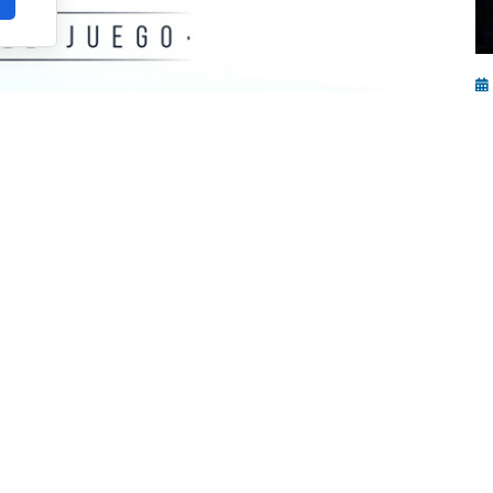
¡
e
j
s
o en el viejo continente. Nace oficialmente el
tición de proyección internacional concebida
cimiento del pickleball en Europa, dando
ta fuera de las fronteras estadounidenses.
n progresivo pero ambicioso que arrancará
 la participación de
jugadores amateurs y