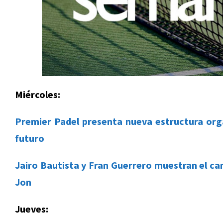
Miércoles:
Premier Padel presenta nueva estructura org
futuro
Jairo Bautista y Fran Guerrero muestran el cam
Jon
Jueves: