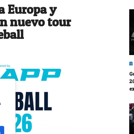
a Europa y
un nuevo tour
eball
G
2
e
u
o