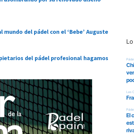
l mundo del pádel con el ‘Bebe’ Auguste
Lo
opietarios del pádel profesional hagamos