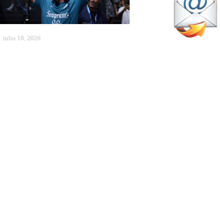
julio 18, 2026
Showtime de Dj Navarro para
ncender Málaga! Remontada
unto a Di Nenno para llegar a
emis
Pádel Profesional
abril 12, 2026