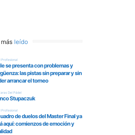
 más
leído