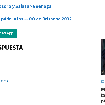
-Osoro y Salazar-Goenaga
l pádel a los JJOO de Brisbane 2032
hatsApp
SPUESTA
ticia
M
i
p