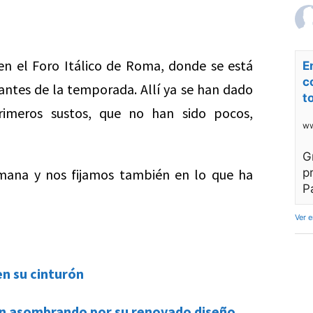
en el Foro Itálico de Roma, donde se está
E
c
antes de la temporada. Allí ya se han dado
t
primeros sustos, que no han sido pocos,
ww
G
mana y nos fijamos también en lo que ha
p
P
Ver 
en su cinturón
ón asombrando por su renovado diseño