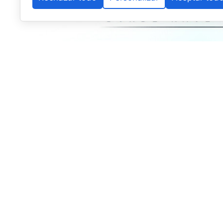
El fenómeno de los deportes de pala vive un nuevo hit
TOP PICKLEBALL TOUR powered by APP
, una compe
para estructurar e impulsar de forma definitiva el cre
respuesta al auge masivo que este deporte experimen
La nueva entidad ha diseñado un plan de implantació
este mismo
2026
, combinando en un mismo escenario
profesionales
.