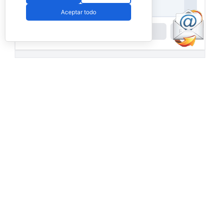
Aceptar todo
Powered by
Padel API
Facebook
PadelSpain
2 days ago
Energy Padel prepara una cita con
competición y fiesta por todo lo alto
www.padelspain.net
Gran jornada de pádel la que está