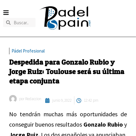
Pádel Profesional
Despedida para Gonzalo Rubio y
Jorge Ruiz: Toulouse será su última
etapa conjunta
por
Redaccion
junio 9, 2022
12:42 pm
No tendrán muchas más oportunidades de
conseguir buenos resultados
Gonzalo Rubio
y
Jorge Ruiz.
Los dos españoles ya anunciaban,